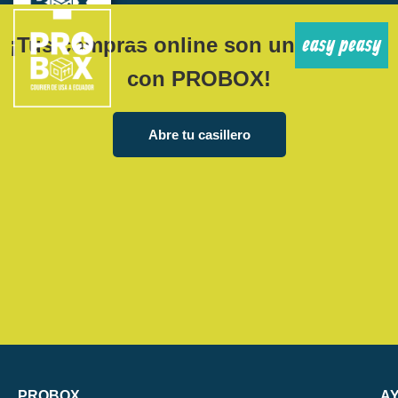
easy peasy
¡Tus compras online son un
con PROBOX!
Abre tu casillero
PROBOX
A